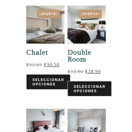
¡OFERTA!
¡OFERTA!
Chalet
Double
Room
$
35.69
$
30.50
$
32.90
$
28.90
SELECCIONAR
OPCIONES
SELECCIONAR
OPCIONES