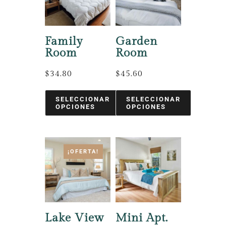
Family
Garden
Room
Room
$
34.80
$
45.60
SELECCIONAR
SELECCIONAR
OPCIONES
OPCIONES
¡OFERTA!
Lake View
Mini Apt.