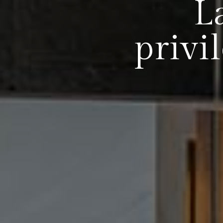
L
privi