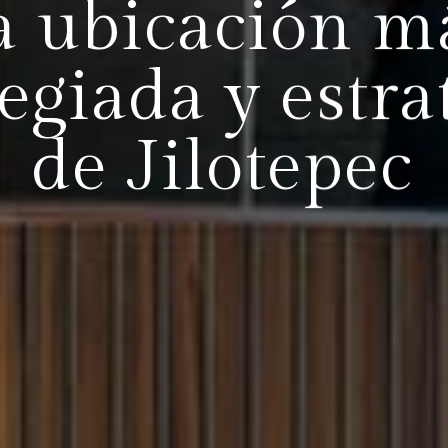
a ubicación m
legiada y estra
de Jilotepec